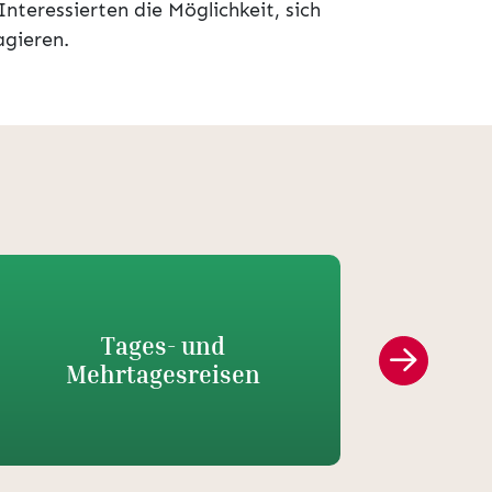
teressierten die Möglichkeit, sich
agieren.
Tages- und
Volkss
Mehrtagesreisen