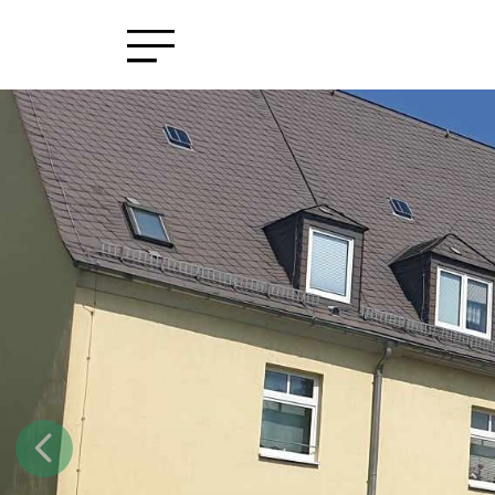
Volkssolidarität Regiona
zurück