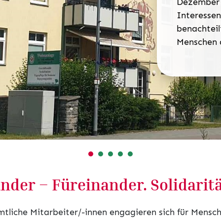
Dezember 1
Interessen
benachteil
Menschen a
nder – Füreinander. Solidaritä
liche Mitarbeiter/-innen engagieren sich für Mensche