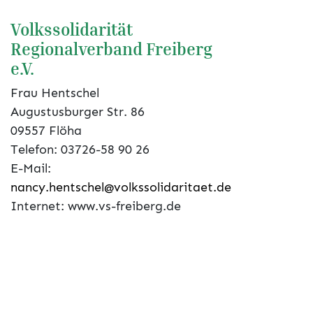
übertragen. Dazu benötigen wir Ihre
Zustimmung. Detaillierte Informationen
Volkssolidarität
finden Sie in unserer
Datenschutzerklärung
.
Regionalverband Freiberg
e.V.
Zustimmen und
abspielen
Frau Hentschel
Augustusburger Str. 86
09557 Flöha
Telefon: 03726-58 90 26
E-Mail:
nancy.hentschel@volkssolidaritaet.de
Internet: www.vs-freiberg.de